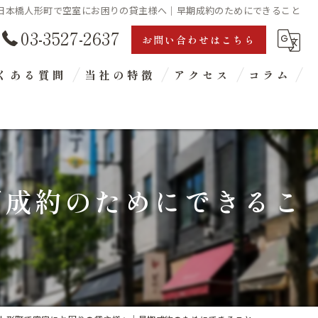
日本橋人形町で空室にお困りの貸主様へ｜早期成約のためにできること
03-3527-2637
お問い合わせはこちら
くある質問
当社の特徴
アクセス
コラム
オフィス
店舗物件仲介
期成約のためにできるこ
東京都中央区 貸店舗・貸事務所探し
部屋探し
賃貸管理
盗聴器・盗撮器調査