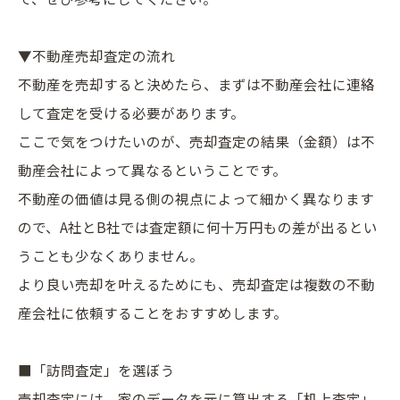
▼
不動産
売却
査定
の流れ
不動産
を売却すると決めたら、まずは
不動産
会社に連絡
して
査定
を受ける必要があります。
ここで気をつけたいのが、売却
査定
の結果（金額）は
不
動産
会社によって異なるということです。
不動産
の価値は見る側の視点によって細かく異なります
ので、A社とB社では
査定
額に何十万円もの差が出るとい
うことも少なくありません。
より良い売却を叶えるためにも、売却
査定
は複数の
不動
産
会社に依頼することをおすすめします。
■「訪問
査定
」を選ぼう
売却
査定
には、家のデータを元に算出する「机上
査定
」