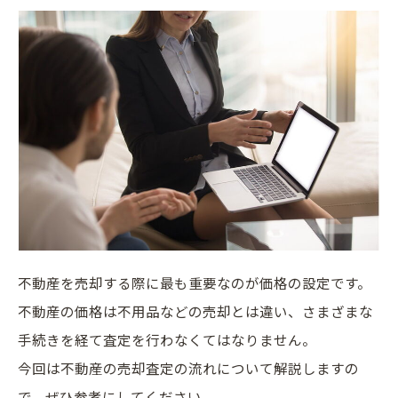
不動産
を売却する際に最も重要なのが価格の設定です。
不動産
の価格は不用品などの売却とは違い、さまざまな
手続きを経て
査定
を行わなくてはなりません。
今回は
不動産
の売却
査定
の流れについて解説しますの
で、ぜひ参考にしてください。