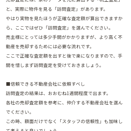
と、実際に物件を見る「訪問
査定
」があります。
やはり実物を見たほうが正確な
査定
額が算出できますか
ら、ここではぜひ「訪問
査定
」を選んでください。
売主様にとっては多少手間がかかりますが、より高く
不
動産
を売却するためには必要な流れです。
ここで正確な
査定
額を出すと後で楽になりますので、手
間を惜しまず訪問
査定
を受けておきましょう。
■信頼できる
不動産
会社に依頼すべし
訪問
査定
の結果は、おおむね1週間程度で出ます。
各社の売却
査定
額を参考に、仲介する
不動産
会社を選ん
でください。
この時、額面だけでなく「スタッフの信頼性」も加味し
て考えると良いでしょう。